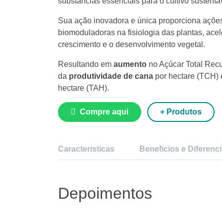
substâncias essenciais para o cultivo sustentá
Sua ação inovadora e única proporciona açõe
biomoduladoras na fisiologia das plantas, ace
crescimento e o desenvolvimento vegetal.
Resultando em
aumento
no Açúcar Total Recu
da
produtividade de cana
por hectare (TCH) 
hectare (TAH).
Compre aqui
+ Produtos
Características
Benefícios e Diferenci
Depoimentos