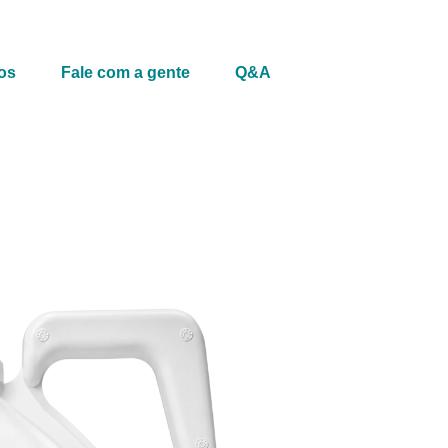
os
Fale com a gente
Q&A