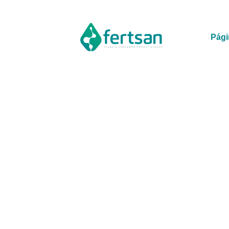
Pági
SC Booster
Turbine a produção de açúcar de man