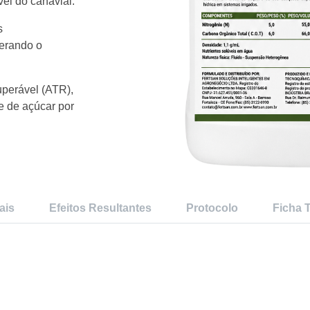
vel do canavial.
s
lerando o
perável (ATR),
e de açúcar por
ais
Efeitos Resultantes
Protocolo
Ficha 