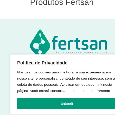
Produtos Fertsan
Política de Privacidade
Rua Manoel Arruda, 980 - Sala A
Nós usamos cookies para melhorar a sua experiência em
Barroso - Fortaleza/CE
nosso site, e personalizar conteúdo de seu interesse, sem a
CEP: 60.842-090
coleta de dados pessoais. Ao clicar em qualquer link nesta
página, você estará concordando com tal monitoramento.
Entendi