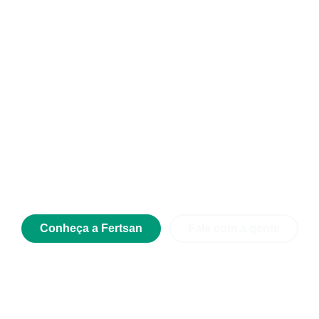
iba como os produtos da Fert
podem beneficiar a sua lavoura
ertsan é uma empresa brasileira de inovação em insumos agríc
voltados para um manejo mais sustentável no agronegócio.
base em pesquisas científicas e matérias primas naturais, a Fe
criou os fertilizantes fisioativadores.
Conheça a Fertsan
Fale com a gente